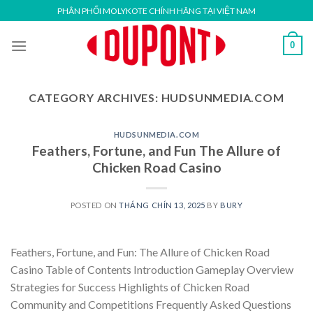
Skip
PHÂN PHỐI MOLYKOTE CHÍNH HÃNG TẠI VIỆT NAM
to
content
0
CATEGORY ARCHIVES:
HUDSUNMEDIA.COM
HUDSUNMEDIA.COM
Feathers, Fortune, and Fun The Allure of
Chicken Road Casino
POSTED ON
THÁNG CHÍN 13, 2025
BY
BURY
Feathers, Fortune, and Fun: The Allure of Chicken Road
Casino Table of Contents Introduction Gameplay Overview
Strategies for Success Highlights of Chicken Road
Community and Competitions Frequently Asked Questions