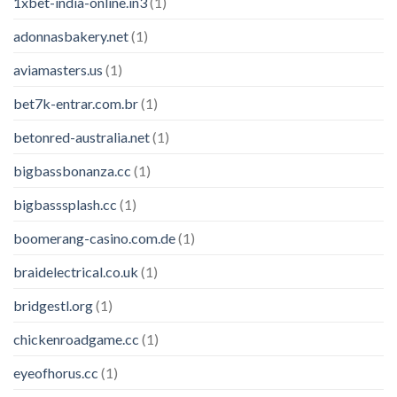
1xbet-india-online.in3
(1)
adonnasbakery.net
(1)
aviamasters.us
(1)
bet7k-entrar.com.br
(1)
betonred-australia.net
(1)
bigbassbonanza.cc
(1)
bigbasssplash.cc
(1)
boomerang-casino.com.de
(1)
braidelectrical.co.uk
(1)
bridgestl.org
(1)
chickenroadgame.cc
(1)
eyeofhorus.cc
(1)