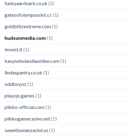
funkyaardvark.co.uk
(2)
gatesofolympusslot.cc
(1)
goldblitzextreme.com
(1)
hudsunmedia.com
(1)
imvest.it
(1)
kasynoholandiaonline.com
(1)
lindaspantry.co.uk
(1)
oddboy.nz
(1)
playojo.games
(1)
plinko-official.com
(1)
plinkogamecasino.net
(1)
sweetbonanzaslot.us
(1)