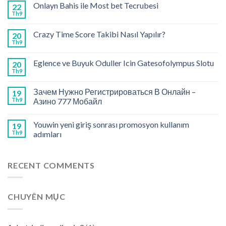
Onlayn Bahis ile Most bet Tecrubesi
22
Th9
Crazy Time Score Takibi Nasıl Yapılır?
20
Th9
Eglence ve Buyuk Oduller Icin Gatesofolympus Slotu
20
Th9
Зачем Нужно Регистрироваться В Онлайн –
19
Th9
Азино 777 Мобайл
Youwin yeni giriş sonrası promosyon kullanım
19
Th9
adımları
RECENT COMMENTS
CHUYÊN MỤC