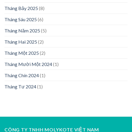
Tháng Bảy 2025
(8)
Tháng Sáu 2025
(6)
Tháng Năm 2025
(5)
Tháng Hai 2025
(2)
Tháng Một 2025
(2)
Tháng Mười Một 2024
(1)
Tháng Chín 2024
(1)
Tháng Tư 2024
(1)
CÔNG TY TNHH MOLYKOTE VIỆT NAM