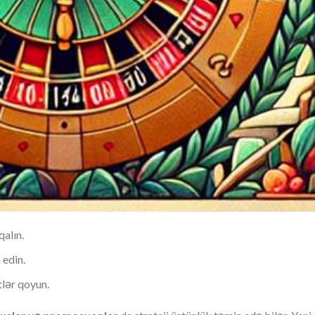
alın.
 edin.
lər qoyun.