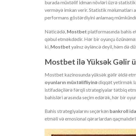
burada müxtəlif idman növləri üzrə statistik
verməyə imkan verir. Statistik məlumatları 
performans göstərdiyini anlamaq mümkündü
Nəticədə,
Mostbet
platformasında bahis et
qəbul etməkdədir. Hər bir oyunçu özünəməx
ki,
Mostbet
yalnız əyləncə deyil, həm də d
Mostbet ilə Yüksək Gəlir ü
Mostbet kazinosunda yüksək gəlir əldə etmə
oyunların müxtəlifliyinə
diqqət yetirmək la
istifadəçilərə fərqli strategiyalar tətbiq et
bahisləri arasında seçim edərək, hər bir o
Bahis strategiyalarını seçərkən
bankroll id
etməli və emosional qərarlardan qaçmalıdırla