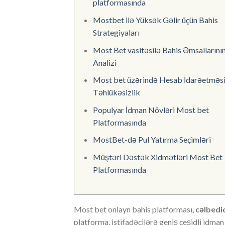
platformasında
Mostbet ilə Yüksək Gəlir üçün Bahis
Strategiyaları
Most Bet vasitəsilə Bahis Əmsallarını
Analizi
Most bet üzərində Hesab İdarəetməsi
Təhlükəsizlik
Populyar İdman Növləri Most bet
Platformasında
MostBet-də Pul Yatırma Seçimləri
Müştəri Dəstək Xidmətləri Most Bet
Platformasında
Most bet onlayn bahis platforması,
cəlbedic
platforma, istifadəçilərə geniş çeşidli idman