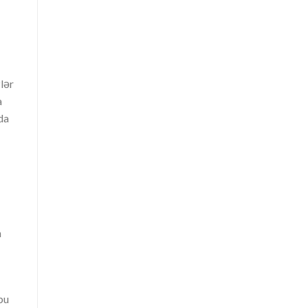
lər
a
da
n
bu