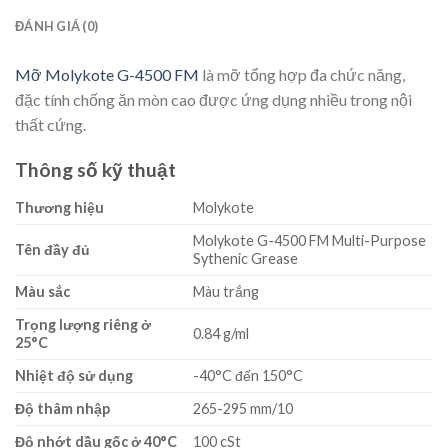
ĐÁNH GIÁ (0)
Mỡ Molykote G-4500 FM
là mỡ tổng hợp đa chức năng,
đặc tính chống ăn mòn cao được ứng dụng nhiều trong nội
thất cứng.
Thông số kỹ thuật
Thương hiệu
Molykote
Molykote G-4500 FM Multi-Purpose
Tên đầy đủ
Sythenic Grease
Màu sắc
Màu trắng
Trọng lượng riêng ở
0.84 g/ml
25
°C
Nhiệt độ sử dụng
-40°C đến 150°C
Độ thâm nhập
265-295 mm/10
Độ nhớt dầu gốc ở 40
°C
100 cSt