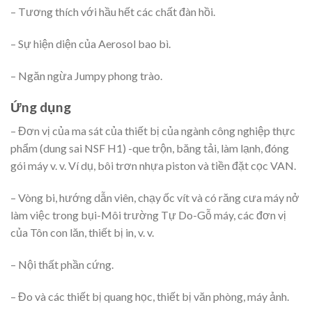
– Tương thích với hầu hết các chất đàn hồi.
– Sự hiện diện của Aerosol bao bì.
– Ngăn ngừa Jumpy phong trào.
Ứng dụng
– Đơn vị của ma sát của thiết bị của ngành công nghiệp thực
phẩm (dung sai NSF H1) -que trộn, băng tải, làm lạnh, đóng
gói máy v. v. Ví dụ, bôi trơn nhựa piston và tiền đặt cọc VAN.
– Vòng bi, hướng dẫn viên, chạy ốc vít và có răng cưa máy nở
làm việc trong bụi-Môi trường Tự Do-Gỗ máy, các đơn vị
của Tôn con lăn, thiết bị in, v. v.
– Nội thất phần cứng.
– Đo và các thiết bị quang học, thiết bị văn phòng, máy ảnh.