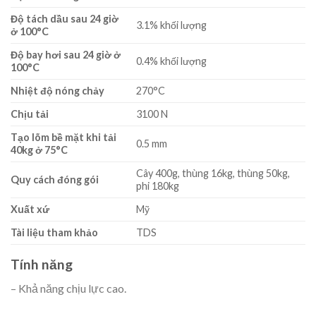
Độ tách dầu sau 24 giờ
3.1% khối lượng
ở 100°C
Độ bay hơi sau 24 giờ ở
0.4% khối lượng
100°C
Nhiệt độ nóng chảy
270°C
Chịu tải
3100 N
Tạo lõm bề mặt khi tải
0.5 mm
40kg ở 75°C
Cây 400g, thùng 16kg, thùng 50kg,
Quy cách đóng gói
phi 180kg
Xuất xứ
Mỹ
Tài liệu tham khảo
TDS
Tính năng
– Khả năng chịu lực cao.