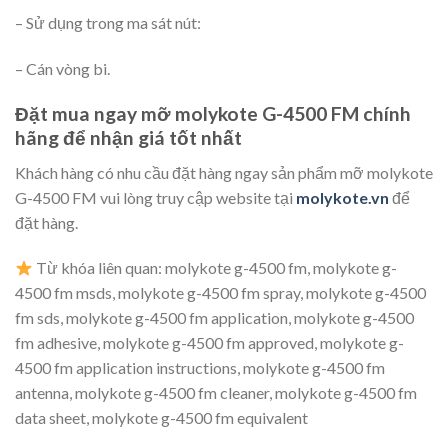
– Sử dụng trong ma sát nút:
– Cán vòng bi.
Đặt mua ngay mỡ molykote G-4500 FM chính
hãng để nhận giá tốt nhất
Khách hàng có nhu cầu đặt hàng ngay sản phẩm mỡ molykote
G-4500 FM vui lòng truy cập website tại
molykote.vn
để
đặt hàng.
Từ khóa liên quan: molykote g-4500 fm, molykote g-
4500 fm msds, molykote g-4500 fm spray, molykote g-4500
fm sds, molykote g-4500 fm application, molykote g-4500
fm adhesive, molykote g-4500 fm approved, molykote g-
4500 fm application instructions, molykote g-4500 fm
antenna, molykote g-4500 fm cleaner, molykote g-4500 fm
data sheet, molykote g-4500 fm equivalent