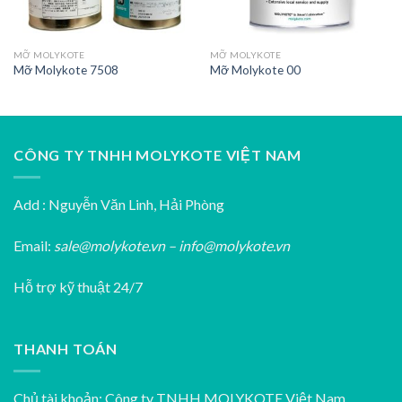
MỠ MOLYKOTE
MỠ MOLYKOTE
Mỡ Molykote 7508
Mỡ Molykote 00
CÔNG TY TNHH MOLYKOTE VIỆT NAM
Add : Nguyễn Văn Linh, Hải Phòng
Email:
sale@molykote.vn – info@molykote.vn
Hỗ trợ kỹ thuật 24/7
THANH TOÁN
Chủ tài khoản: Công ty TNHH MOLYKOTE Việt Nam