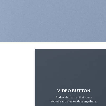
VIDEO BUTTON
Add a video button that opens
Youtube and Viemo videos anywhere.