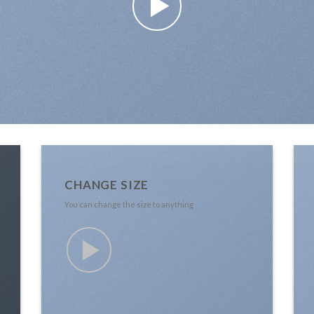
CHANGE SIZE
You can change the size to anything