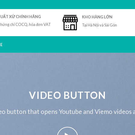
UẤT XỨ CHÍNH HÃNG
KHO HÀNG LỚN
hứng chỉ COCQ, hóa đơn VAT
Tại Hà Nội và Sài Gòn
E
VIDEO BUTTON
eo button that opens Youtube and Viemo videos