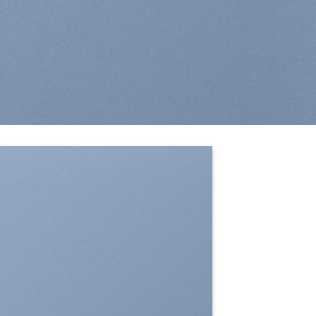
SHOW ON HOVER
Select between various hover effects