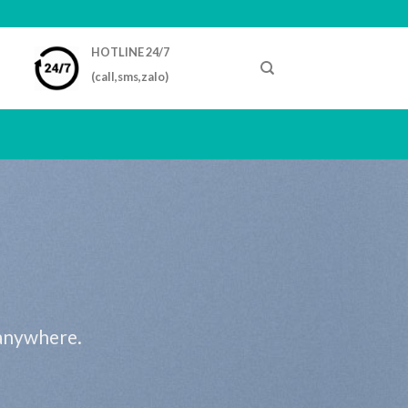
HOTLINE 24/7
(call,sms,zalo)
 anywhere.