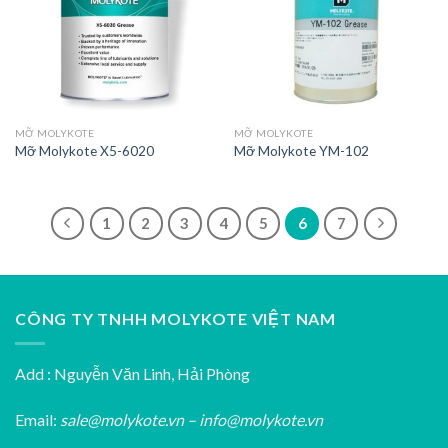
MỠ MOLYKOTE
MỠ MOLYKOTE
Mỡ Molykote X5-6020
Mỡ Molykote YM-102
1
2
3
4
5
6
7
CÔNG TY TNHH MOLYKOTE VIỆT NAM
Add : Nguyễn Văn Linh, Hải Phòng
Email:
sale@molykote.vn – info@molykote.vn