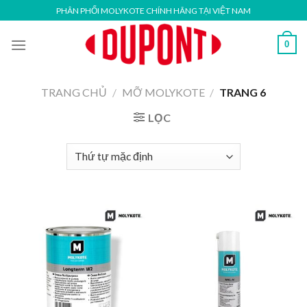
Skip
PHÂN PHỐI MOLYKOTE CHÍNH HÃNG TẠI VIỆT NAM
to
content
0
TRANG CHỦ
/
MỠ MOLYKOTE
/
TRANG 6
LỌC